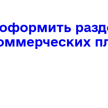
 оформить разд
оммерческих п
сов, магазинов
 перестраивают
од новые задач
я требуют акку