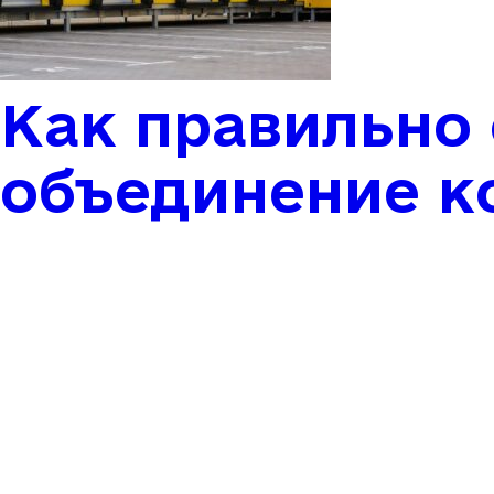
Как правильно
объединение к
Владельцы офи
объектов часто
пространство п
этом изменени