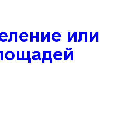
еление или
лощадей
 и других
 внутреннее
и бизнеса. При
ратного