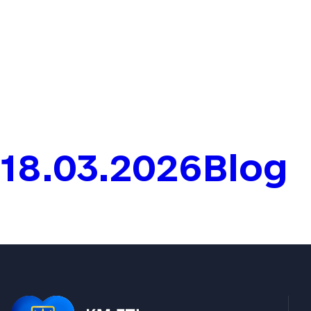
отражения в уч
ситуациях на 
заранее объясн
не возникали 
18.03.2026
Blog