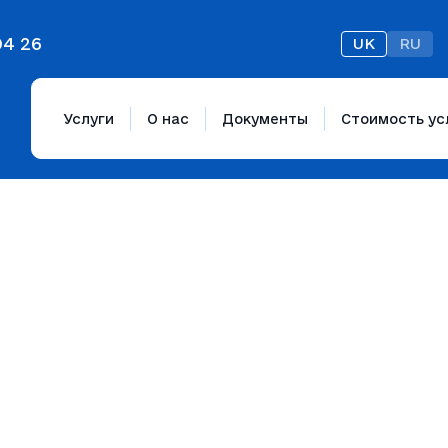
04 26
UK
RU
Услуги
О нас
Документы
Стоимость ус
6