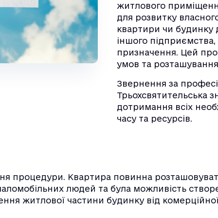
житлового приміщенн
для розвитку власног
квартири чи будинку д
іншого підприємства,
призначення. Цей про
умов та розташування 
Звернення за профе
Трьохсвятительська з
дотримання всіх необ
часу та ресурсів.
ння процедури. Квартира повинна розташовуват
маломобільних людей та була можливість створен
ення житлової частини будинку від комерційної 