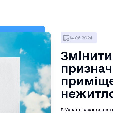
14.06.2024
Змінити
признач
приміще
нежитл
В Україні законодавс