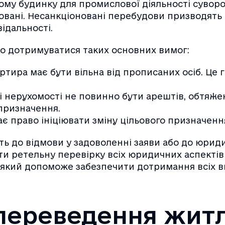
му будинку для промислової діяльності суворо 
вані. Несанкціоновані перебудови призводять д
відальності.
о дотримуватися таких основних вимог:
ртира має бути вільна від прописаних осіб. Це
 нерухомості не повинно бути арештів, обтяжень,
призначення.
ає право ініціювати зміну цільового призначенн
ить до відмови у задоволенні заяви або до юри
ретельну перевірку всіх юридичних аспектів т
 який допоможе забезпечити дотримання всіх в
 переведення жит