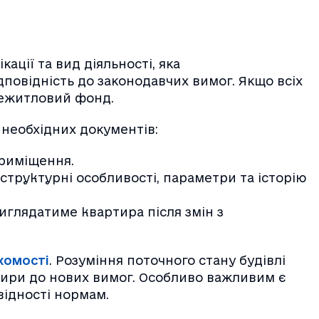
ації та вид діяльності, яка
дповідність до законодавчих вимог. Якщо всіх
нежитловий фонд.
 необхідних документів:
приміщення.
структурні особливості, параметри та історію
иглядатиме квартира після змін з
ухомості
. Розуміння поточного стану будівлі
тири до нових вимог. Особливо важливим є
відності нормам.