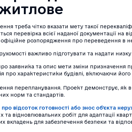
ежитлове
ння треба чітко вказати мету такої перекваліфік
ться перевірка всієї наданої документації на ві
 офіційне розпорядження про переведення в 
рухомості важливо підготувати та надати низку
про заявника та опис мети зміни призначення 
ія про характеристики будівлі, включаючи його 
ення перепланування. Проект демонструє, як в
них норм та стандартів.
 про відсоток готовності або знос об’єкта нер
х та відновлювальних робіт для адаптації квар
них вкладень для забезпечення безпеки та відпо