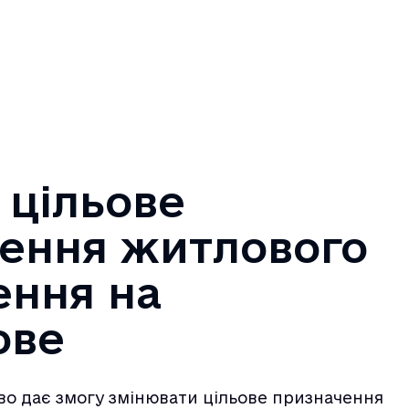
 цільове
ення житлового
ння на
ове
тво дає змогу змінювати цільове призначення