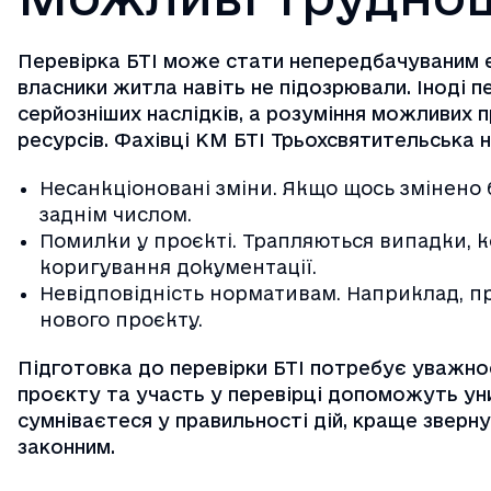
Перевірка БТІ може стати непередбачуваним ет
власники житла навіть не підозрювали. Іноді 
серйозніших наслідків, а розуміння можливих 
ресурсів. Фахівці
КМ БТІ Трьохсвятительська
н
Несанкціоновані зміни. Якщо щось змінено 
заднім числом.
Помилки у проєкті. Трапляються випадки, к
коригування документації.
Невідповідність нормативам. Наприклад, п
нового проєкту.
Підготовка до перевірки БТІ потребує уважнос
проєкту та участь у перевірці допоможуть ун
сумніваєтеся у правильності дій, краще звер
законним.