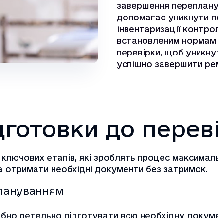
завершення переплану
допомагає уникнути п
інвентаризації контро
встановленим нормам 
перевірки, щоб уникну
успішно завершити ре
дготовки до перев
 ключових етапів, які зроблять процес максимал
а отримати необхідні документи без затримок.
плануванням
ібно ретельно підготувати всю необхідну докум