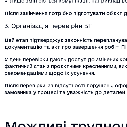
Якщо змінюються комунікації, наприклад во
Після закінчення потрібно підготувати об’єкт д
3. Організація перевірки БТІ
Цей етап підтверджує законність переплануван
документацію та акт про завершення робіт. Пі
У день перевірки дають доступ до змінених ко
фактичний стан з проєктними кресленнями, вик
рекомендаціями щодо їх усунення.
Після перевірки, за відсутності порушень, о
замовника у процесі та уважність до деталей
Можливі труднощ