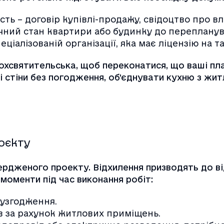
ь – договір купівлі-продажу, свідоцтво про вла
очний стан квартири або будинку до перепланув
іалізованій організації, яка має ліцензію на та
охсвятительська, щоб переконатися, що ваші пл
 стіни без погодження, об’єднувати кухню з жи
роєкту
рдженого проекту. Відхилення призводять до від
моменти під час виконання робіт:
 узгодження.
в за рахунок житлових приміщень.