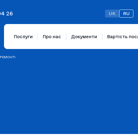
04 26
UK
RU
Послуги
Про нас
Документи
Вартість пос
 РЕМОНТІ