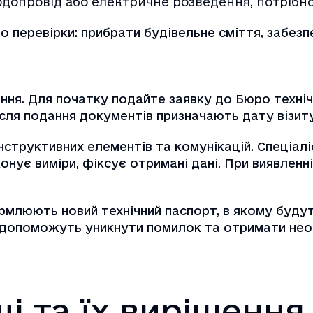
допровід або електричне розведення, потрібно 
о перевірки: прибрати будівельне сміття, забезп
ня. Для початку подайте заявку до Бюро технічн
сля подання документів призначають дату візиту
нструктивних елементів та комунікацій. Спеціалі
онує виміри, фіксує отримані дані. При виявленн
формлюють новий
технічний паспорт
, в якому будут
 допоможуть уникнути помилок та отримати нео
і та їх вирішення