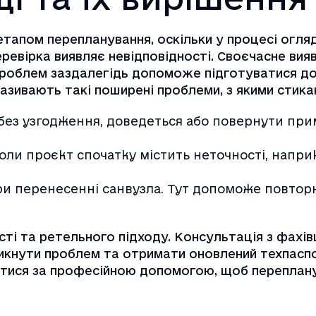
апом перепланування, оскільки у процесі огляду
перевірка виявляє невідповідності. Своєчасне ви
проблем заздалегідь допоможе підготуватися до 
азивають такі поширені проблеми, з якими стика
без узгодження, доведеться або повернути прим
оли проєкт спочатку містить неточності, напри
ри перенесенні санвузла. Тут допоможе повторн
ті та ретельного підходу. Консультація з фахів
икнути проблем та отримати оновлений техпаспо
нутися за професійною допомогою, щоб переплан