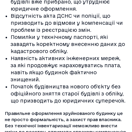
будівлі вже прибрано, що утруднює
юридичне оформлення.
Відсутність акта ДСНС чи поліції, що
призводить до відмови у компенсації чи
проблем із реєстрацією змін.
Помилки у технічному паспорті, які
завадять коректному внесенню даних до
кадастрового обліку.
Наявність активних інженерних мереж,
за які продовжує нараховуватись плата,
навіть якщо будинок фактично
знищений.
Початок будівництва нового об’єкту без
офіційного зняття старої будівлі з обліку,
що призводить до юридичних суперечок.
Правильне оформлення зруйнованого будинку це
не просто формальність, а захист прав власника.
Без технічної інвентаризації неможливо внести
зміни до реєстру, отримати страхову компенсацію