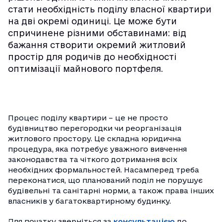
стати необхідність поділу власної квартири
на дві окремі одиниці. Це може бути
спричинене різними обставинами: від
бажання створити окремий житловий
простір для родичів до необхідності
оптимізації майнового портфеля.
Процес поділу квартири – це не просто
будівництво перегородки чи реорганізація
житлового простору. Це складна юридична
процедура, яка потребує уважного вивчення
законодавства та чіткого дотримання всіх
необхідних формальностей. Насамперед треба
переконатися, що планований поділ не порушує
будівельні та санітарні норми, а також права інших
власників у багатоквартирному будинку.
Для початку зверніться за
консультацією
до