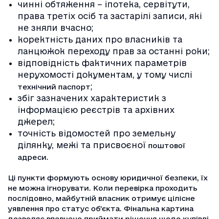
чинні обтяження – іпотека, сервітути,
права третіх осіб та застарілі записи, які
не зняли вчасно;
коректність даних про власників та
ланцюжок переходу прав за останні роки;
відповідність фактичних параметрів
нерухомості документам, у тому числі
;
технічний паспорт
збіг зазначених характеристик з
інформацією реєстрів та архівних
джерел;
точність відомостей про земельну
ділянку, межі та присвоєної
поштової
.
адреси
Ці пункти формують основу юридичної безпеки, їх
не можна ігнорувати. Коли перевірка проходить
послідовно, майбутній власник отримує цілісне
уявлення про статус об’єкта. Фінальна картина
дозволяє впевнено приймати рішення щодо купівлі